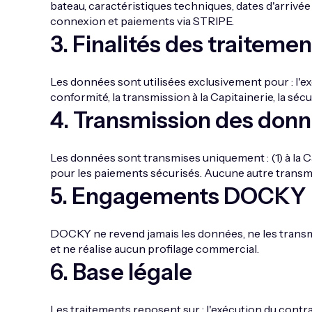
bateau, caractéristiques techniques, dates d'arrivé
connexion et paiements via STRIPE.
3
.
Finalités des traitemen
Les données sont utilisées exclusivement pour : l'ex
conformité, la transmission à la Capitainerie, la séc
4
.
Transmission des don
Les données sont transmises uniquement : (1) à la C
pour les paiements sécurisés. Aucune autre transmi
5
.
Engagements DOCKY
DOCKY ne revend jamais les données, ne les transmet p
et ne réalise aucun profilage commercial.
6
.
Base légale
Les traitements reposent sur : l'exécution du contrat,