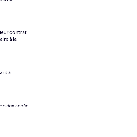
leur contrat
ire à la
nt à :
ion des accès