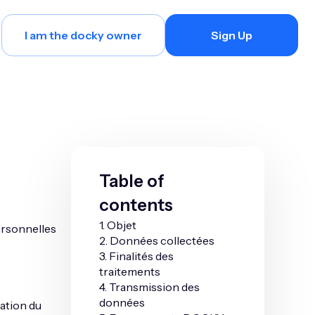
I am the docky owner
Sign Up
Table of
contents
1. Objet
ersonnelles
2. Données collectées
3. Finalités des
traitements
4. Transmission des
données
ation du