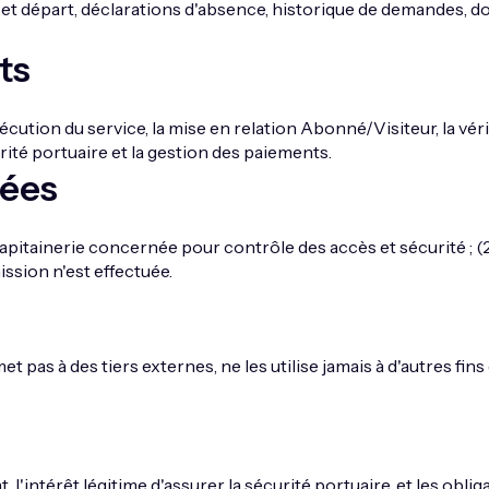
e et départ, déclarations d'absence, historique de demandes, 
ts
écution du service, la mise en relation Abonné/Visiteur, la véri
urité portuaire et la gestion des paiements.
nées
apitainerie concernée pour contrôle des accès et sécurité ; (
ssion n'est effectuée.
as à des tiers externes, ne les utilise jamais à d'autres fins 
 l'intérêt légitime d'assurer la sécurité portuaire, et les oblig